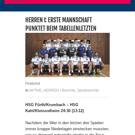
HERREN I: ERSTE MANNSCHAFT
PUNKTET BEIM TABELLENLETZTEN
Featured
in
AKTIVE
,
HERREN I Berichte
,
Spielberichte
HSG Fürth/Krumbach – HSG
Kahl/Kleinostheim 24:30 (13:12)
Nachdem die 94er in den letzten drei Spielen
immer knappe Niederlagen einstecken mussten,
war es dringend notwendig wieder in die Spur