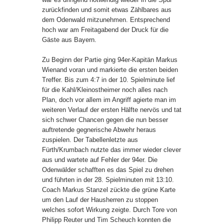
zurückfinden und somit etwas Zählbares aus
dem Odenwald mitzunehmen. Entsprechend
hoch war am Freitagabend der Druck für die
Gäste aus Bayern.
Zu Beginn der Partie ging 94er-Kapitän Markus
Wienand voran und markierte die ersten beiden
Treffer. Bis zum 4:7 in der 10. Spielminute lief
für die Kahl/Kleinostheimer noch alles nach
Plan, doch vor allem im Angriff agierte man im
weiteren Verlauf der ersten Hälfte nervös und tat
sich schwer Chancen gegen die nun besser
auftretende gegnerische Abwehr heraus
zuspielen. Der Tabellenletzte aus
Fürth/Krumbach nutzte das immer wieder clever
aus und wartete auf Fehler der 94er. Die
Odenwälder schafften es das Spiel zu drehen
und führten in der 28. Spielminuten mit 13:10.
Coach Markus Stanzel zückte die grüne Karte
um den Lauf der Hausherren zu stoppen
welches sofort Wirkung zeigte. Durch Tore von
Philipp Reuter und Tim Scheuch konnten die