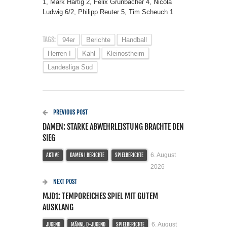
1, Mark Hartig 2, Felix Grünbacher 4, Nicola
Ludwig 6/2, Philipp Reuter 5, Tim Scheuch 1
TAGS:
94er
Berichte
Handball
Herren I
Kahl
Kleinostheim
Landesliga Süd
PREVIOUS POST
DAMEN: STARKE ABWEHRLEISTUNG BRACHTE DEN
SIEG
6. August
AKTIVE
DAMEN I BERICHTE
SPIELBERICHTE
2026
NEXT POST
MJD1: TEMPOREICHES SPIEL MIT GUTEM
AUSKLANG
6. August
JUGEND
MÄNNL. D-JUGEND
SPIELBERICHTE