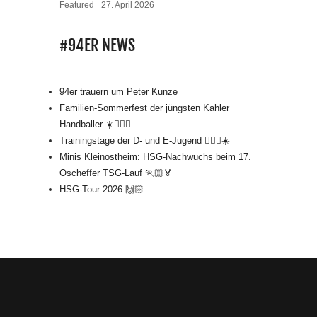
Featured
27. April 2026
#94ER NEWS
94er trauern um Peter Kunze
Familien-Sommerfest der jüngsten Kahler
Handballer ☀️🤾🏻‍♂️
Trainingstage der D- und E-Jugend 🤾🏻‍♂️☀️
Minis Kleinostheim: HSG-Nachwuchs beim 17.
Oscheffer TSG-Lauf 🏃🏻🏅
HSG-Tour 2026 🙌🏻