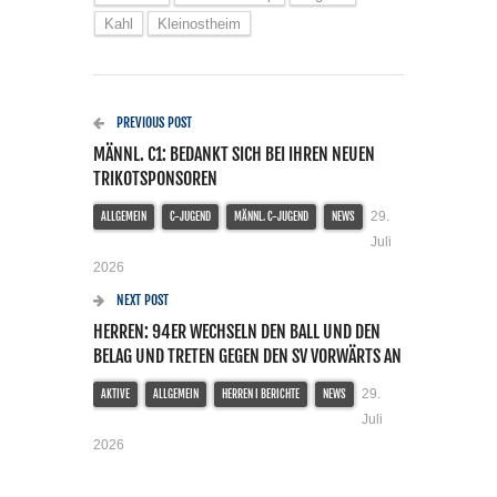
Kahl
Kleinostheim
PREVIOUS POST
MÄNNL. C1: BEDANKT SICH BEI IHREN NEUEN
TRIKOTSPONSOREN
29.
ALLGEMEIN
C-JUGEND
MÄNNL. C-JUGEND
NEWS
Juli
2026
NEXT POST
HERREN: 94ER WECHSELN DEN BALL UND DEN
BELAG UND TRETEN GEGEN DEN SV VORWÄRTS AN
29.
AKTIVE
ALLGEMEIN
HERREN I BERICHTE
NEWS
Juli
2026