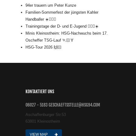
94er trauern um Peter Kunze
Familien-Sommerfest der jüngsten Kahler
Handballer ☀️🤾🏻‍♂️
Trainingstage der D- und E-Jugend 🤾🏻‍♂️☀️
Minis Kleinostheim: HSG-Nachwuchs beim 17.
Oscheffer TSG-Lauf 🏃🏻🏅
HSG-Tour 2026 🙌🏻
KONTAKTIERT UNS
06027 - 5183 GESCHAEFTSSTELLE@HSG94.COM
Aschaffenburger Str.53
63801 Kleinostheim
VIEW MAP