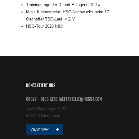
Trainingstage der D- und E-Jugend 🤾🏻‍♂️☀️
Minis Kleinostheim: HSG-Nachwuchs beim 17.
Oscheffer TSG-Lauf 🏃🏻🏅
HSG-Tour 2026 🙌🏻
KONTAKTIERT UNS
06027 - 5183 GESCHAEFTSSTELLE@HSG94.COM
Aschaffenburger Str.53
63801 Kleinostheim
VIEW MAP