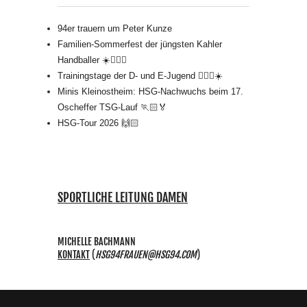
94er trauern um Peter Kunze
Familien-Sommerfest der jüngsten Kahler
Handballer ☀️🤾🏻‍♂️
Trainingstage der D- und E-Jugend 🤾🏻‍♂️☀️
Minis Kleinostheim: HSG-Nachwuchs beim 17.
Oscheffer TSG-Lauf 🏃🏻🏅
HSG-Tour 2026 🙌🏻
SPORTLICHE LEITUNG DAMEN
MICHELLE BACHMANN
KONTAKT
(
HSG94FRAUEN@HSG94.COM
)