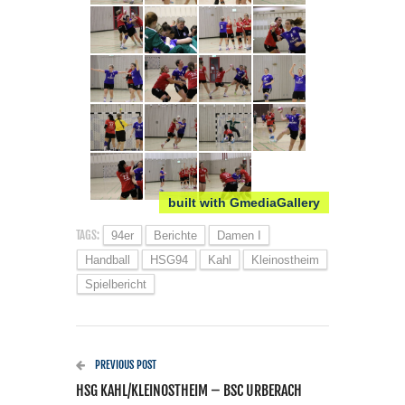
built with GmediaGallery
TAGS:
94er
Berichte
Damen I
Handball
HSG94
Kahl
Kleinostheim
Spielbericht
PREVIOUS POST
HSG KAHL/KLEINOSTHEIM – BSC URBERACH