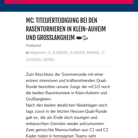
MC: TITELVERTEIDIGUNG BEI DEN
RASENTURNIEREN IN KLEIN-AUHEIM
UND GROSSLANGHEIM 👑🥳
Featured
in
Allgemein
,
C-JUGEND
,
JUGEND
,
MÄNNL. C-
JUGEND
,
NEWS
Zum Abschluss der Sommerrunde mit einer
extrem intensiven und kräftezehrenden Quali-
Runde bestritten unsere Jungs der mC1/2 noch
die beiden Rasenturniere in Klein-Auheim und
Großlangheim.
Nach den beiden deutlichen Niederlagen noch
tags zuvor in der letzten Hessen-Quali-Runde
galt es, die am Ende doch traurigen und
enttäuschten Gemüter wieder aufzumuntern.
Zwei gemischte Mannschaften aus C1 und C2
Kader traten in homogenen Teams sehr