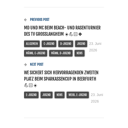
PREVIOUS POST
MD UND MC BEIM BEACH- UND RASENTURNIER
DES TV GROSSLANGHEIM ☀️💪🏻🍀
23. Juni
ALLGEMEIN
C-JUGEND
D-JUGEND
JUGEND
2026
MÄNNL. C-JUGEND
MÄNNL. D-JUGEND
NEWS
NEXT POST
WE SICHERT SICH HERVORRAGENDEN ZWEITEN
PLATZ BEIM SPARKASSENCUP IN BEERFURTH
💪🏻☀️
23. Juni
E-JUGEND
JUGEND
NEWS
WEIBL. E-JUGEND
2026