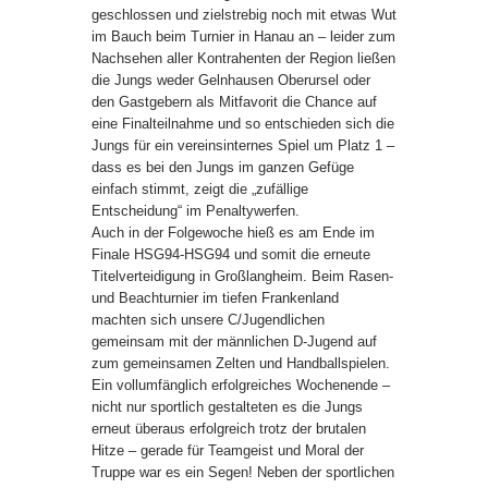
geschlossen und zielstrebig noch mit etwas Wut
im Bauch beim Turnier in Hanau an – leider zum
Nachsehen aller Kontrahenten der Region ließen
die Jungs weder Gelnhausen Oberursel oder
den Gastgebern als Mitfavorit die Chance auf
eine Finalteilnahme und so entschieden sich die
Jungs für ein vereinsinternes Spiel um Platz 1 –
dass es bei den Jungs im ganzen Gefüge
einfach stimmt, zeigt die „zufällige
Entscheidung“ im Penaltywerfen.
Auch in der Folgewoche hieß es am Ende im
Finale HSG94-HSG94 und somit die erneute
Titelverteidigung in Großlangheim. Beim Rasen-
und Beachturnier im tiefen Frankenland
machten sich unsere C/Jugendlichen
gemeinsam mit der männlichen D-Jugend auf
zum gemeinsamen Zelten und Handballspielen.
Ein vollumfänglich erfolgreiches Wochenende –
nicht nur sportlich gestalteten es die Jungs
erneut überaus erfolgreich trotz der brutalen
Hitze – gerade für Teamgeist und Moral der
Truppe war es ein Segen! Neben der sportlichen