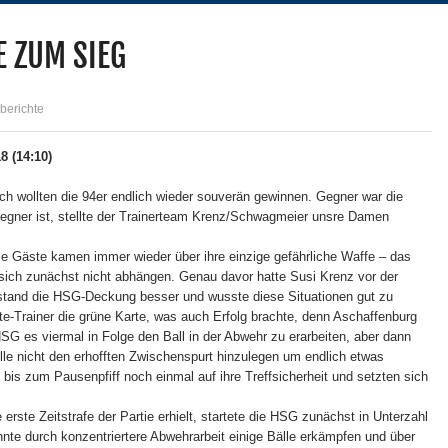
E ZUM SIEG
berichte
 (14:10)
h wollten die 94er endlich wieder souverän gewinnen. Gegner war die
egner ist, stellte der Trainerteam Krenz/Schwagmeier unsre Damen
ie Gäste kamen immer wieder über ihre einzige gefährliche Waffe – das
 sich zunächst nicht abhängen. Genau davor hatte Susi Krenz vor der
 stand die HSG-Deckung besser und wusste diese Situationen gut zu
te-Trainer die grüne Karte, was auch Erfolg brachte, denn Aschaffenburg
HSG es viermal in Folge den Ball in der Abwehr zu erarbeiten, aber dann
lle nicht den erhofften Zwischenspurt hinzulegen um endlich etwas
s zum Pausenpfiff noch einmal auf ihre Treffsicherheit und setzten sich
ste Zeitstrafe der Partie erhielt, startete die HSG zunächst in Unterzahl
nnte durch konzentriertere Abwehrarbeit einige Bälle erkämpfen und über