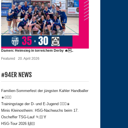
Damen: Heimsieg in torreichem Derby 🔥..
Featured
20. April 2026
#94ER NEWS
Familien-Sommerfest der jüngsten Kahler Handballer
☀️🤾🏻‍♂️
Trainingstage der D- und E-Jugend 🤾🏻‍♂️☀️
Minis Kleinostheim: HSG-Nachwuchs beim 17.
Oscheffer TSG-Lauf 🏃🏻🏅
HSG-Tour 2026 🙌🏻