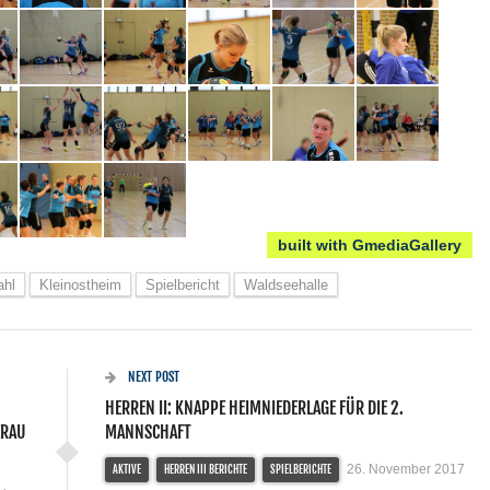
built with GmediaGallery
ahl
Kleinostheim
Spielbericht
Waldseehalle
NEXT POST
HERREN II: KNAPPE HEIMNIEDERLAGE FÜR DIE 2.
ERAU
MANNSCHAFT
26. November 2017
AKTIVE
HERREN III BERICHTE
SPIELBERICHTE