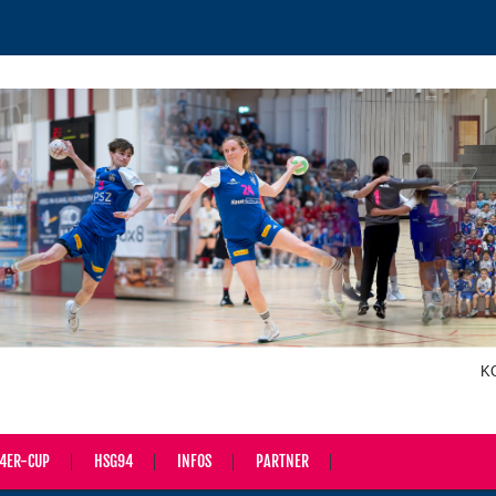
K
4ER-CUP
HSG94
INFOS
PARTNER