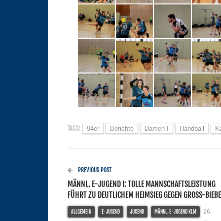
TAGS:
94er
Berichte
Damen I
Handball
K
PREVIOUS POST
MÄNNL. E-JUGEND I: TOLLE MANNSCHAFTSLEISTUNG
FÜHRT ZU DEUTLICHEM HEIMSIEG GEGEN GROSS-BIEB
26.
ALLGEMEIN
E-JUGEND
JUGEND
MÄNNL. E-JUGEND KLM