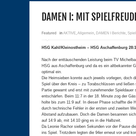
DAMEN I: MIT SPIELFREUD
Featured
in
AKTIVE
,
Allgemein
,
DAMEN I Berichte
,
Spiel
HSG Kahl/Kleinostheim – HSG Aschaffenburg 28:18
Nach der enttäuschenden Leistung beim TV Michelbac
HSG aus Aschaffenburg und da es ein altbekannter G
optimal ein.
Die Heimsieben konnte auch jeweils vorlegen, doch d
Spiel über den Kreis – zu Torabschlüssen und ließen
Partie gewarnt und erst mit zunehmender Spieldauer
entschärfen. Beim 11:7 in der 18. Minute zog der Gäs
holte bis zum 11:9 auf. In dieser Phase schaffte die 
durch technische Fehler in der ersten und zweiten We
Abstand aufzubauen. Doch die Damen besannen sich bi
auf 14:9 ab, mit 14:10 ging es in die Halbzeit.
Da Leonie Rachor sieben Sekunden vor der Pause die er
ins Spiel. Trotzdem legten die 94er erneut vor und ko