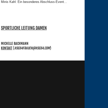
Minis Kahl: Ein besonderes Abschluss-Event…
SPORTLICHE LEITUNG DAMEN
MICHELLE BACHMANN
KONTAKT
(
HSG94FRAUEN@HSG94.COM
)