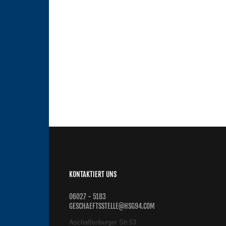
KONTAKTIERT UNS
06027 - 5183
GESCHAEFTSSTELLE@HSG94.COM
Aschaffenburger Str.53