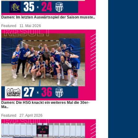
Damen: Im letzten Auswärtsspiel der Saison musste..
Featured
11. Mai 2026
Damen: Die HSG knackt ein weiteres Mal die 30er-
Ma..
Featured
27. April 2026