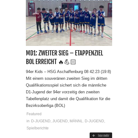
MD1: ZWEITER SIEG – ETAPPENZIEL
BOL ERREICHT 🔥💪🏻
94er Kids – HSG Aschaffenburg 08 42:23 (19:8)
Mit einem souveränen zweiten Sieg im dritten
Qualifikationsspiel sichert sich die männliche
D1-Jugend der 94er vorzeitig den zweiten
Tabellenplatz und damit die Qualifikation für die
Bezirksoberliga (BOL)
Featured
in
D-JUGEND
,
JUGEND
,
MÄNNL. D-JUGEND
,
Spielberichte
lese mehr