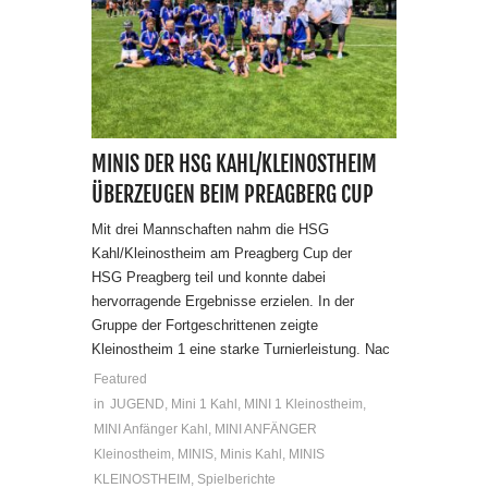
MINIS DER HSG KAHL/KLEINOSTHEIM
ÜBERZEUGEN BEIM PREAGBERG CUP
Mit drei Mannschaften nahm die HSG
Kahl/Kleinostheim am Preagberg Cup der
HSG Preagberg teil und konnte dabei
hervorragende Ergebnisse erzielen. In der
Gruppe der Fortgeschrittenen zeigte
Kleinostheim 1 eine starke Turnierleistung. Nac
Featured
in
JUGEND
,
Mini 1 Kahl
,
MINI 1 Kleinostheim
,
MINI Anfänger Kahl
,
MINI ANFÄNGER
Kleinostheim
,
MINIS
,
Minis Kahl
,
MINIS
KLEINOSTHEIM
,
Spielberichte