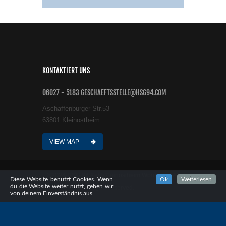
KONTAKTIERT UNS
06027 - 5183 GESCHAEFTSSTELLE@HSG94.COM
Aschaffenburger Str.53
63801 Kleinostheim
VIEW MAP
©2024 HSG 94 Kahl/Kleinostheim Wordpress All
Diese Website benutzt Cookies. Wenn
Ok
Weiterlesen
du die Website weiter nutzt, gehen wir
rights reserved.
von deinem Einverständnis aus.