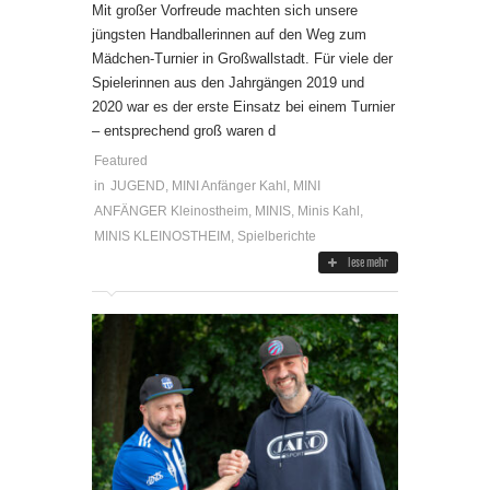
Mit großer Vorfreude machten sich unsere
jüngsten Handballerinnen auf den Weg zum
Mädchen-Turnier in Großwallstadt. Für viele der
Spielerinnen aus den Jahrgängen 2019 und
2020 war es der erste Einsatz bei einem Turnier
– entsprechend groß waren d
Featured
in
JUGEND
,
MINI Anfänger Kahl
,
MINI
ANFÄNGER Kleinostheim
,
MINIS
,
Minis Kahl
,
MINIS KLEINOSTHEIM
,
Spielberichte
lese mehr