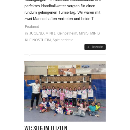
perfektes Handballwetter sorgten für einen
rundum gelungenen Turniertag. Wir waren mit
zwei Mannschaften vertreten und beide T
Featured
in
JUGEND
,
MINI 1 Kleinostheim
,
MINIS
,
MINIS
KLEINOSTHEIM
,
Spielberichte
lese mehr
WE: SIEG IM LETZTEN