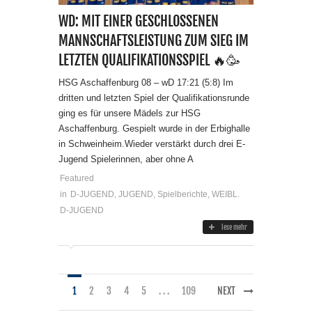
WD: MIT EINER GESCHLOSSENEN
MANNSCHAFTSLEISTUNG ZUM SIEG IM
LETZTEN QUALIFIKATIONSSPIEL 🔥🥳
HSG Aschaffenburg 08 – wD 17:21 (5:8) Im
dritten und letzten Spiel der Qualifikationsrunde
ging es für unsere Mädels zur HSG
Aschaffenburg. Gespielt wurde in der Erbighalle
in Schweinheim.Wieder verstärkt durch drei E-
Jugend Spielerinnen, aber ohne A
Featured
in
D-JUGEND
,
JUGEND
,
Spielberichte
,
WEIBL.
D-JUGEND
lese mehr
1
2
3
4
5
. . .
109
NEXT