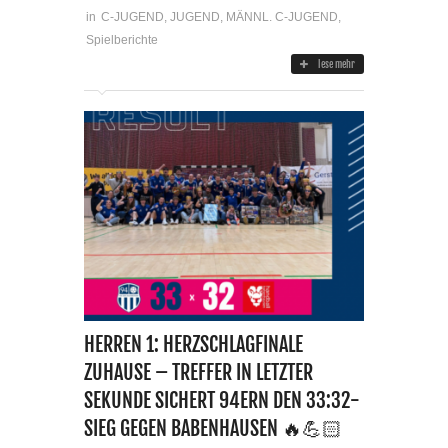
in
C-JUGEND
,
JUGEND
,
MÄNNL. C-JUGEND
,
Spielberichte
lese mehr
HERREN 1: HERZSCHLAGFINALE
ZUHAUSE – TREFFER IN LETZTER
SEKUNDE SICHERT 94ERN DEN 33:32-
SIEG GEGEN BABENHAUSEN 🔥💪🏻