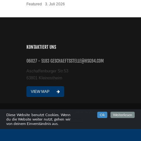
Featured
3. Juli 2026
KONTAKTIERT UNS
06027 - 5183 GESCHAEFTSSTELLE@HSG94.COM
Aschaffenburger Str.53
63801 Kleinostheim
VIEW MAP
©2024 HSG 94 Kahl/Kleinostheim Wordpress All
Diese Website benutzt Cookies. Wenn
Ok
Weiterlesen
du die Website weiter nutzt, gehen wir
rights reserved.
von deinem Einverständnis aus.