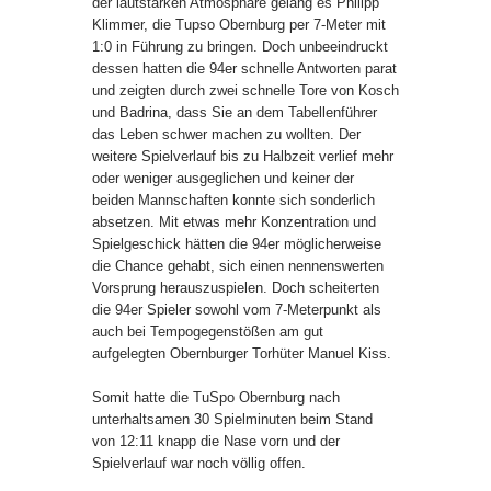
der lautstarken Atmosphäre gelang es Philipp
Klimmer, die Tupso Obernburg per 7-Meter mit
1:0 in Führung zu bringen. Doch unbeeindruckt
dessen hatten die 94er schnelle Antworten parat
und zeigten durch zwei schnelle Tore von Kosch
und Badrina, dass Sie an dem Tabellenführer
das Leben schwer machen zu wollten. Der
weitere Spielverlauf bis zu Halbzeit verlief mehr
oder weniger ausgeglichen und keiner der
beiden Mannschaften konnte sich sonderlich
absetzen. Mit etwas mehr Konzentration und
Spielgeschick hätten die 94er möglicherweise
die Chance gehabt, sich einen nennenswerten
Vorsprung herauszuspielen. Doch scheiterten
die 94er Spieler sowohl vom 7-Meterpunkt als
auch bei Tempogegenstößen am gut
aufgelegten Obernburger Torhüter Manuel Kiss.
Somit hatte die TuSpo Obernburg nach
unterhaltsamen 30 Spielminuten beim Stand
von 12:11 knapp die Nase vorn und der
Spielverlauf war noch völlig offen.