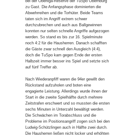
bei der Oberliga-Reserve der TuSpo Obernburg
zu Gast. Die Anfangsphase dominierten die
Abwehrreihen und die Torhüter. Beide Teams
taten sich im Angriff extrem schwer
durchzubrechen und auch aus Ballgewinnen
konnten nur selten schnelle Angriffe aufgezogen
werden. So stand es bis zur 16. Spielminute
noch 4:2 für die Hausherren. Danach schafften
die Gäste zwar schnell den Ausgleich (4:4),
doch die TuSpo kam gegen Ende der ersten
Halbzeit immer besser ins Spiel und setzte sich
auf fünf Treffer ab.
Nach Wiederanpfiff waren die 94er gewillt den
Rückstand aufzuholen und boten eine
engagierte Leistung. Allerdings wurde ihnen der
Start in die zweite Spielhälfte durch mehrere
Zeitstrafen erschwert und so mussten die ersten
sechs Minuten in Unterzahl bewältigt werden.
Die Schwächen im Torabschluss und die
Probleme im Positionsangriff zogen sich bei den
Ludwig-Schützlingen auch in Hälfte zwei durch.
Die Hausherren ließen nicht locker und erhöhten