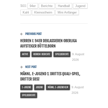
TAGS:
94er
Berichte
Handball
Jugend
Kahl
Kleinostheim
Mini Anfänger
PREVIOUS POST
HERREN I: 94ER DEKLASSIEREN OBERLIGA
AUFSTEIGER BÜTTELBORN
9. August
AKTIVE
HERREN I BERICHTE
SPIELBERICHTE
2026
NEXT POST
MÄNNL. E-JUGEND 1: DRITTES QUALI-SPIEL,
DRITTER SIEG!
9. August
E-JUGEND
JUGEND
MÄNNL. E-JUGEND KLM
2026
SPIELBERICHTE