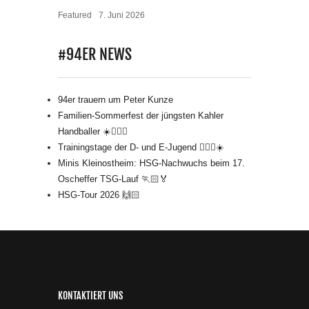
Featured
7. Juni 2026
#94ER NEWS
94er trauern um Peter Kunze
Familien-Sommerfest der jüngsten Kahler
Handballer ☀️🤾🏻‍♂️
Trainingstage der D- und E-Jugend 🤾🏻‍♂️☀️
Minis Kleinostheim: HSG-Nachwuchs beim 17.
Oscheffer TSG-Lauf 🏃🏻🏅
HSG-Tour 2026 🙌🏻
KONTAKTIERT UNS