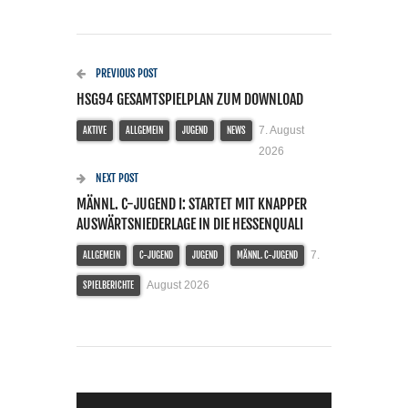
PREVIOUS POST
HSG94 GESAMTSPIELPLAN ZUM DOWNLOAD
7. August
AKTIVE
ALLGEMEIN
JUGEND
NEWS
2026
NEXT POST
MÄNNL. C-JUGEND I: STARTET MIT KNAPPER
AUSWÄRTSNIEDERLAGE IN DIE HESSENQUALI
7.
ALLGEMEIN
C-JUGEND
JUGEND
MÄNNL. C-JUGEND
August 2026
SPIELBERICHTE