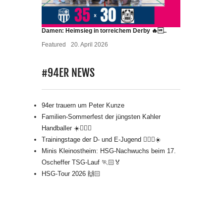
Damen: Heimsieg in torreichem Derby 🔥..
Featured
20. April 2026
#94ER NEWS
94er trauern um Peter Kunze
Familien-Sommerfest der jüngsten Kahler
Handballer ☀️🤾🏻‍♂️
Trainingstage der D- und E-Jugend 🤾🏻‍♂️☀️
Minis Kleinostheim: HSG-Nachwuchs beim 17.
Oscheffer TSG-Lauf 🏃🏻🏅
HSG-Tour 2026 🙌🏻