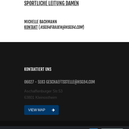
SPORTLICHE LEITUNG DAMEN
MICHELLE BACHMANN
KONTAKT
(
HSG94FRAUEN@HSG94.COM
)
KONTAKTIERT UNS
06027 - 5183 GESCHAEFTSSTELLE@HSG94.COM
Aschaffenburger Str.53
63801 Kleinostheim
VIEW MAP
©2024 HSG 94 Kahl/Kleinostheim Wordpress All