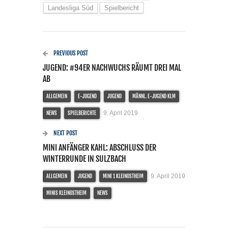
Landesliga Süd
Spielbericht
PREVIOUS POST
JUGEND: #94ER NACHWUCHS RÄUMT DREI MAL
AB
ALLGEMEIN
E-JUGEND
JUGEND
MÄNNL. E-JUGEND KLM
9. April 2019
NEWS
SPIELBERICHTE
NEXT POST
MINI ANFÄNGER KAHL: ABSCHLUSS DER
WINTERRUNDE IN SULZBACH
9. April 2019
ALLGEMEIN
JUGEND
MINI 1 KLEINOSTHEIM
MINIS KLEINOSTHEIM
NEWS