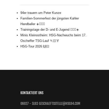
94er trauern um Peter Kunze
Familien-Sommerfest der jüngsten Kahler
Handballer ☀️🤾🏻‍♂️
Trainingstage der D- und E-Jugend 🤾🏻‍♂️☀️
Minis Kleinostheim: HSG-Nachwuchs beim 17.
Oscheffer TSG-Lauf 🏃🏻🏅
HSG-Tour 2026 🙌🏻
KONTAKTIERT UNS
06027 - 5183 GESCHAEFTSSTELLE@HSG94.COM