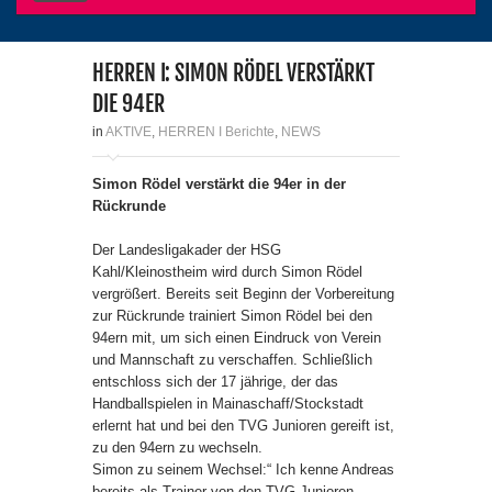
HERREN I: SIMON RÖDEL VERSTÄRKT
DIE 94ER
in
AKTIVE
,
HERREN I Berichte
,
NEWS
Simon Rödel verstärkt die 94er in der
Rückrunde
Der Landesligakader der HSG
Kahl/Kleinostheim wird durch Simon Rödel
vergrößert. Bereits seit Beginn der Vorbereitung
zur Rückrunde trainiert Simon Rödel bei den
94ern mit, um sich einen Eindruck von Verein
und Mannschaft zu verschaffen. Schließlich
entschloss sich der 17 jährige, der das
Handballspielen in Mainaschaff/Stockstadt
erlernt hat und bei den TVG Junioren gereift ist,
zu den 94ern zu wechseln.
Simon zu seinem Wechsel:“ Ich kenne Andreas
bereits als Trainer von den TVG Junioren,