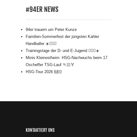
#94ER NEWS
94er trauern um Peter Kunze
Familien-Sommerfest der jüngsten Kahler
Handballer ☀️🤾🏻‍♂️
Trainingstage der D- und E-Jugend 🤾🏻‍♂️☀️
Minis Kleinostheim: HSG-Nachwuchs beim 17.
Oscheffer TSG-Lauf 🏃🏻🏅
HSG-Tour 2026 🙌🏻
KONTAKTIERT UNS