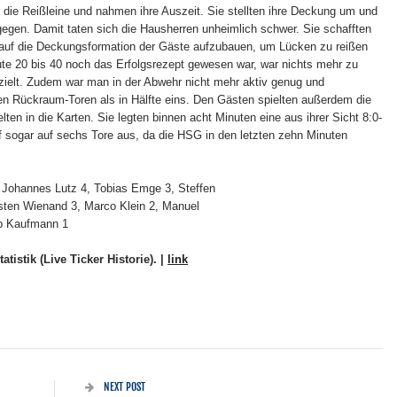
 die Reißleine und nahmen ihre Auszeit. Sie stellten ihre Deckung um und
tgegen. Damit taten sich die Hausherren unheimlich schwer. Sie schafften
auf die Deckungsformation der Gäste aufzubauen, um Lücken zu reißen
te 20 bis 40 noch das Erfolgsrezept gewesen war, war nichts mehr zu
rzielt. Zudem war man in der Abwehr nicht mehr aktiv genug und
n Rückraum-Toren als in Hälfte eins. Den Gästen spielten außerdem die
elten in die Karten. Sie legten binnen acht Minuten eine aus ihrer Sicht 8:0-
f sogar auf sechs Tore aus, da die HSG in den letzten zehn Minuten
l; Johannes Lutz 4, Tobias Emge 3, Steffen
rsten Wienand 3, Marco Klein 2, Manuel
pp Kaufmann 1
tistik (Live Ticker Historie). |
link
NEXT POST