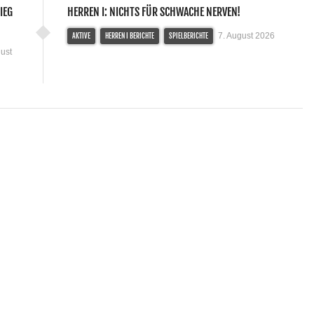
IEG
HERREN I: NICHTS FÜR SCHWACHE NERVEN!
7. August 2026
AKTIVE
HERREN I BERICHTE
SPIELBERICHTE
ust