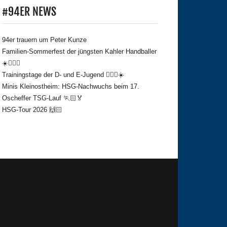
#94ER NEWS
94er trauern um Peter Kunze
Familien-Sommerfest der jüngsten Kahler Handballer
☀️🤾🏻‍♂️
Trainingstage der D- und E-Jugend 🤾🏻‍♂️☀️
Minis Kleinostheim: HSG-Nachwuchs beim 17.
Oscheffer TSG-Lauf 🏃🏻🏅
HSG-Tour 2026 🙌🏻