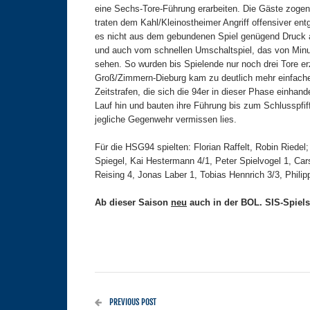
eine Sechs-Tore-Führung erarbeiten. Die Gäste zogen
traten dem Kahl/Kleinostheimer Angriff offensiver en
es nicht aus dem gebundenen Spiel genügend Druck 
und auch vom schnellen Umschaltspiel, das von Minu
sehen. So wurden bis Spielende nur noch drei Tore e
Groß/Zimmern-Dieburg kam zu deutlich mehr einfache
Zeitstrafen, die sich die 94er in dieser Phase einhand
Lauf hin und bauten ihre Führung bis zum Schlusspfif
jegliche Gegenwehr vermissen lies.
Für die HSG94 spielten: Florian Raffelt, Robin Riede
Spiegel, Kai Hestermann 4/1, Peter Spielvogel 1, Ca
Reising 4, Jonas Laber 1, Tobias Hennrich 3/3, Phili
Ab dieser Saison
neu
auch in der BOL. SIS-Spielsta
PREVIOUS POST