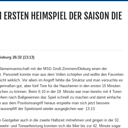
M ERSTEN HEIMSPIEL DER SAISON DIE
eburg 26:32 (13:13)
e Männermannschaft mit der MSG Groß-Zimmern/Dieburg einen der
ast. Personell konnte man aus dem Vollen schöpfen und wollte den Favoriten
icht wirklich. Vor allem im Angriff fehlte die Struktur und man versuchte es
germaßen gut, aber fünf Tore für die Hausherren in den ersten 15 Minuten
en zu können. Beim 6:10 in der 18. Minute war man bereits mit 4 Toren
 94ern nach Ballgewinnen das Spiel schnell zu machen und damit einfache
h aus dem Positionsangriff heraus erspielte man sich jetzt bessere
ausenpfiff der Spielstand wieder ausgeglichen war: 13:13.
Gastgeber auch in die zweite Halbzeit mitnehmen und gingen in der 32.
wehr- und Torwartleistung konnten sich die 94er bis zur 42. Minute sogar