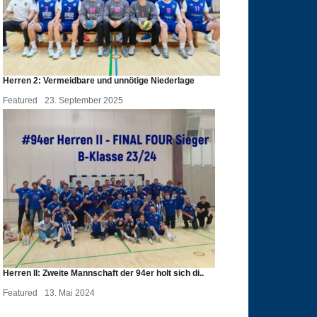
Herren 2: Vermeidbare und unnötige Niederlage
Featured
23. September 2025
Herren II: Zweite Mannschaft der 94er holt sich di..
Featured
13. Mai 2024