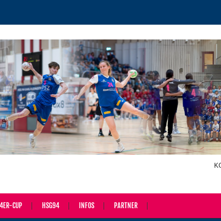
K
4ER-CUP
HSG94
INFOS
PARTNER