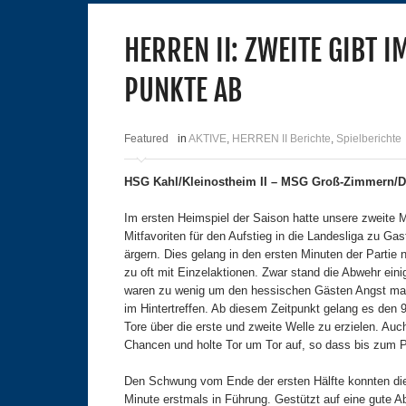
HERREN II: ZWEITE GIBT I
PUNKTE AB
Featured
in
AKTIVE
,
HERREN II Berichte
,
Spielberichte
HSG Kahl/Kleinostheim II – MSG Groß-Zimmern/Di
Im ersten Heimspiel der Saison hatte unsere zweit
Mitfavoriten für den Aufstieg in die Landesliga zu G
ärgern. Dies gelang in den ersten Minuten der Partie n
zu oft mit Einzelaktionen. Zwar stand die Abwehr eini
waren zu wenig um den hessischen Gästen Angst mach
im Hintertreffen. Ab diesem Zeitpunkt gelang es den
Tore über die erste und zweite Welle zu erzielen. Auc
Chancen und holte Tor um Tor auf, so dass bis zum P
Den Schwung vom Ende der ersten Hälfte konnten die 
Minute erstmals in Führung. Gestützt auf eine gute Ab