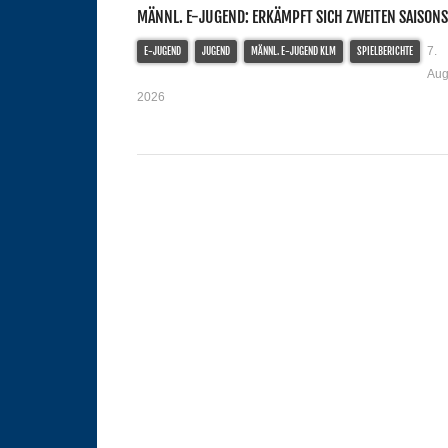
MÄNNL. E-JUGEND: ERKÄMPFT SICH ZWEITEN SAISONS
7.
E-JUGEND
JUGEND
MÄNNL. E-JUGEND KLM
SPIELBERICHTE
Aug
2026