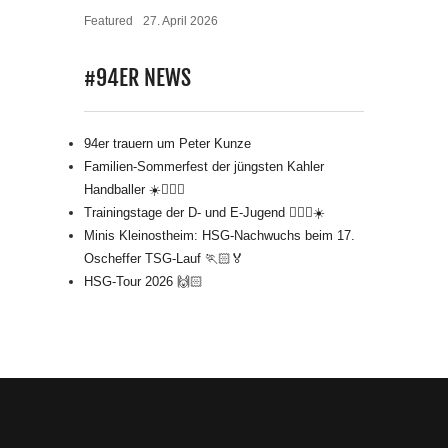
Featured
27. April 2026
#94ER NEWS
94er trauern um Peter Kunze
Familien-Sommerfest der jüngsten Kahler
Handballer ☀️🤾🏻‍♂️
Trainingstage der D- und E-Jugend 🤾🏻‍♂️☀️
Minis Kleinostheim: HSG-Nachwuchs beim 17.
Oscheffer TSG-Lauf 🏃🏻🏅
HSG-Tour 2026 🙌🏻