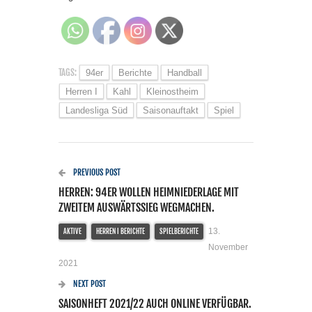
TAGS:
94er
Berichte
Handball
Herren I
Kahl
Kleinostheim
Landesliga Süd
Saisonauftakt
Spiel
PREVIOUS POST
HERREN: 94ER WOLLEN HEIMNIEDERLAGE MIT
ZWEITEM AUSWÄRTSSIEG WEGMACHEN.
13.
AKTIVE
HERREN I BERICHTE
SPIELBERICHTE
November
2021
NEXT POST
SAISONHEFT 2021/22 AUCH ONLINE VERFÜGBAR.