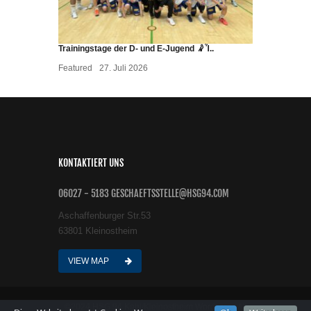
Trainingstage der D- und E-Jugend 🤾Ἷ..
Featured
27. Juli 2026
KONTAKTIERT UNS
06027 - 5183 GESCHAEFTSSTELLE@HSG94.COM
Aschaffenburger Str.53
63801 Kleinostheim
VIEW MAP
©2024 HSG 94 Kahl/Kleinostheim Wordpress All