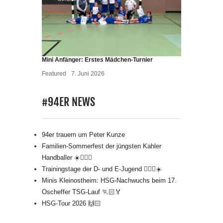
Mini Anfänger: Erstes Mädchen-Turnier
Featured
7. Juni 2026
#94ER NEWS
94er trauern um Peter Kunze
Familien-Sommerfest der jüngsten Kahler
Handballer ☀️🤾🏻‍♂️
Trainingstage der D- und E-Jugend 🤾🏻‍♂️☀️
Minis Kleinostheim: HSG-Nachwuchs beim 17.
Oscheffer TSG-Lauf 🏃🏻🏅
HSG-Tour 2026 🙌🏻