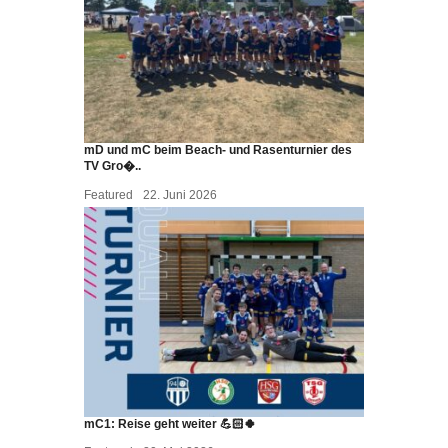
mD und mC beim Beach- und Rasenturnier des
TV Gro�..
Featured
22. Juni 2026
mC1: Reise geht weiter 💪🏻🍀