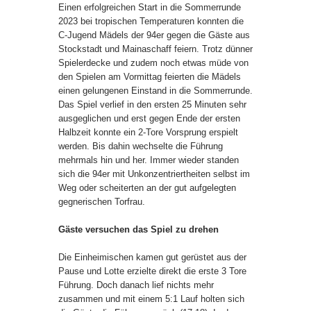
Einen erfolgreichen Start in die Sommerrunde
2023 bei tropischen Temperaturen konnten die
C-Jugend Mädels der 94er gegen die Gäste aus
Stockstadt und Mainaschaff feiern. Trotz dünner
Spielerdecke und zudem noch etwas müde von
den Spielen am Vormittag feierten die Mädels
einen gelungenen Einstand in die Sommerrunde.
Das Spiel verlief in den ersten 25 Minuten sehr
ausgeglichen und erst gegen Ende der ersten
Halbzeit konnte ein 2-Tore Vorsprung erspielt
werden. Bis dahin wechselte die Führung
mehrmals hin und her. Immer wieder standen
sich die 94er mit Unkonzentriertheiten selbst im
Weg oder scheiterten an der gut aufgelegten
gegnerischen Torfrau.
Gäste versuchen das Spiel zu drehen
Die Einheimischen kamen gut gerüstet aus der
Pause und Lotte erzielte direkt die erste 3 Tore
Führung. Doch danach lief nichts mehr
zusammen und mit einem 5:1 Lauf holten sich