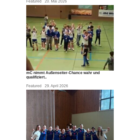
Featured
20. Mai 2026
mC nimmt Außenseiter-Chance wahr und
qualifiziert..
Featured
29. April 2026