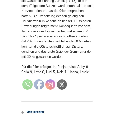
die Gäste die Führung zurück (17:18). In der
darauffolgenden Auszeit wurde nochmals an das
Konzept erinnert, das die 94er besprochen
hatten. Die Umsetzung dessen gelang den
Hausherren nun wesentlich besser. Flüssigeren
Bewegungen folgte mehr Konsequenz vor dem
Tor, sodass die Einheimischen mit einem 7:2
Lauf das Spiel wieder an sich reißen konnten
(24:20). In den letzten verbleibenden 8 Minuten
konnten die Gäste schließlich auf Distanz
gehalten und das erste Spiel der Sommerrunde
mit 30:25 gewonnen werden.
Für die 94er erfolgreich: Ronja, Luise; Abby 9,
Carla 9, Lotte 6, Luci 5, Nele 1, Hanna, Lorelei
PREVIOUS POST